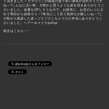
て頂きました～?(^з^)-☆この脱皮の皮で良い運気が流れそうです
ね～?こんなに太い蛇、大蛇かと思うような皮を頂きありがとうご
さいました。金運もUPしそうなので、お財布に、お店のレジに入
れて明日から頑張ろう～?本当にこう言う気持ちが嬉しいね～?こ
の蛇から脱皮した皮～ゾクゾクしちゃうけど本当にありがとうご
さいました。ヘアー＆メイクpullup
続きはこちら･･･