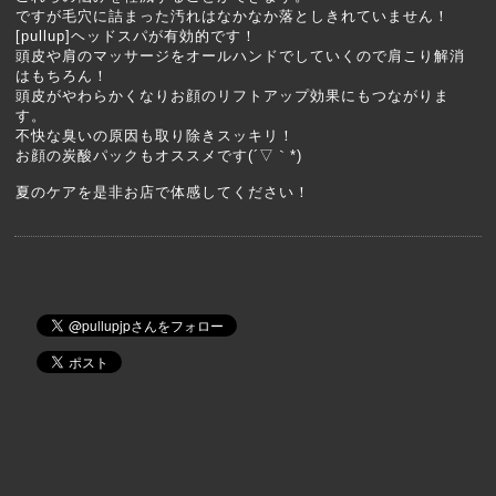
ですが毛穴に詰まった汚れはなかなか落としきれていません！
[pullup]ヘッドスパが有効的です！
頭皮や肩のマッサージをオールハンドでしていくので肩こり解消
はもちろん！
頭皮がやわらかくなりお顔のリフトアップ効果にもつながりま
す。
不快な臭いの原因も取り除きスッキリ！
お顔の炭酸パックもオススメです(´▽｀*)
夏のケアを是非お店で体感してください！