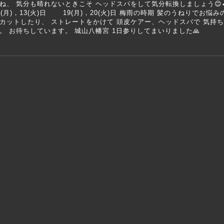
ね、 気分も晴れないときこそ ヘッドスパをして気分転換しましょう
2(月)，13(火)日 19(月)，20(火)日 梅雨の時期 髪のうねりでお
カットしたり、 ストレートをかけて 頭皮ケアー、ヘッドスパで 気持
。 お待ちしています。 城山八幡宮 1日参りしてまいりました