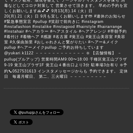
て マスク着用、環境を整えて ソーシャルディスタンスを保ち 消
毒などしてコロナ対策して 営業させて頂きます。 早めの予約を宜
しくお願いします🙏💕💕 9月13(月).14（火）日
20(月).21（火）日 9月も宜しくお願いします🤲 #連休のお知らせ
#緊急事態宣言 #pullup #笑顔で前向きに #instagram
#instafashion #instalike #instagood #hairstyle #hairarrange
#Instahair #ヘアカラー #ヘアスタイル #ヘアアレンジ #早朝予約
#着付け #着物ヘア #感謝 #名古屋 #覚王山 #覚王山美容室 #美容
室 #久保由加里 #おしゃれさんと繋がりたい #ヘアー&メイク
pullup #ヘアーメイクpullup ご予約お待ちしています
@yukari.k1122 －－－－－－－－－－－－ ❇️ 【店舗情報】 －
pullup(プルアップ) 営業時間AM9:00〜18:00 千種区覚王山プラザ
9-19 覚王山プラザ1F 覚王山４番出口より3分 駐車場3台有り ❇️予
約📞0527531613 インスタメッセージからも 予約できます。 定休
日 毎週月曜日、 第二、三火曜日 －－－－－－－－－