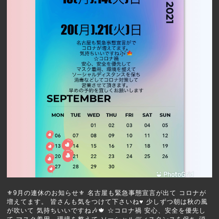
⚜️9月の連休のお知らせ⚜️ 名古屋も緊急事態宣言が出て コロナが
増えてます。 皆さんも気をつけて下さいね♥️ 少しずつ朝は秋の風
が吹いて 気持ちいいですね🎶🍁 ☆コロナ禍 安心、安全を優先し