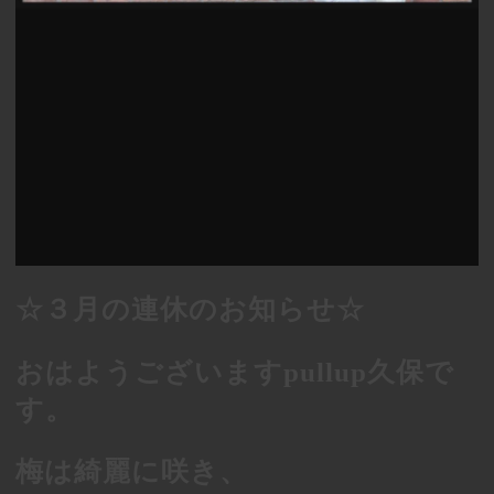
☆
３月の連休のお知らせ☆
おはようございます
pullup
久保で
す。
梅は綺麗に咲き、