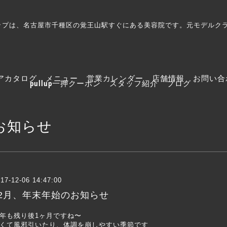
プルアップは、名古屋市千種区の覚王山駅すぐにある美容院です。元モデル
アカタログ
メニュー
営業カレンダー
店舗情報
お問い合
pullup一押クーポン
スタッフ紹介
ブログ
お知らせ
17-12-06 14:47:00
12月、年末年始のお知らせ
年も残り後1ヶ月ですね〜
くて風邪引いたり、体調を崩しやすい季節です