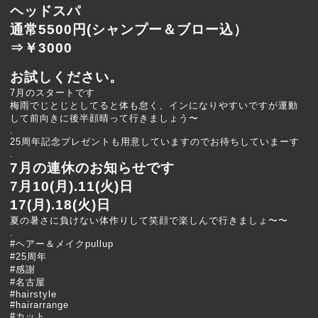
ヘッドスパ
通常5500円(シャンプー＆ブロー込）
⇒￥3000
お試しください。
7月のスタートです
梅雨でじとじとしてると体も怠く、インになりやすいですが運動
して前向きに後半顔晴って行きましょう〜
.
25周年記念プレゼント
も用意していますのでお待ちしていまーす
.
7月の連休のお知らせです
7月10(月).11(火)日
17(月).18(火)日
夏の暑さに負けない体作りして笑顔で楽しんで行きましょ〜〜
.
#
ヘアー
＆メイクpullup
#
25周年
#
感謝
#
名古屋
#
hairstyle
#
hairarrange
#
カット