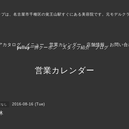
プルアップは、名古屋市千種区の覚王山駅すぐにある美容院です。元モデル
アカタログ
メニュー
営業カレンダー
店舗情報
お問い合
pullup一押クーポン
スタッフ紹介
ブログ
営業カレンダー
2016-08-16 (Tue)
定なし
休